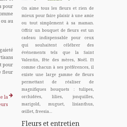
rs pour
On aime tous les fleurs et rien de
 comme
mieux pour faire plaisir à une amie
 ou au
ou tout simplement à sa maman.
Offrir un bouquet de fleurs est un
cadeau indispensable pour ceux
qui souhaitent célébrer des
gaieté
événements tels que la Saint
tisans
Valentin, fête des mères, Noël. Et
it pour
comme chacun à ses préférences, il
e fleur
existe une large gamme de fleurs
permettant de réaliser de
magnifiques bouquets : tulipes,
orchidées, lilies, jonquilles,
e la
marigold, muguet, lisianthus,
eurs
œillet, freesia…
Fleurs et entretien