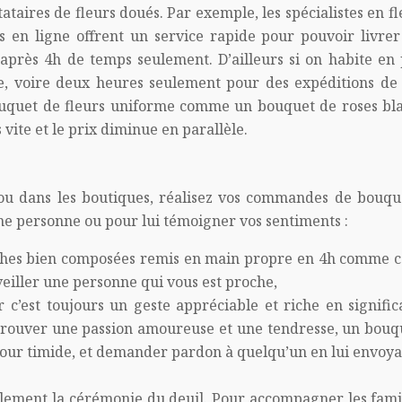
taires de fleurs doués. Par exemple, les spécialistes en f
es en ligne offrent un service rapide pour pouvoir livrer
près 4h de temps seulement. D’ailleurs si on habite en 
ide, voire deux heures seulement pour des expéditions de 
ouquet de fleurs uniforme comme un bouquet de roses bl
 vite et le prix diminue en parallèle.
e ou dans les boutiques, réalisez vos commandes de bouqu
une personne ou pour lui témoigner vos sentiments :
îches bien composées remis en main propre en 4h comme 
veiller une personne qui vous est proche,
 c’est toujours un geste appréciable et riche en significa
 prouver une passion amoureuse et une tendresse, un bouq
our timide, et demander pardon à quelqu’un en lui envoya
lement la cérémonie du deuil. Pour accompagner les famil